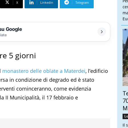
Pe
X
Linkedin
Telegram
cen
ma
Eu
 su Google
liate
re 5 giorni
l
monastero delle oblate a Materdei
, l’edificio
ersa in condizione di degrado ed è stato
terventi cominceranno, come evidenzia
Te
a II Municipalità, il 17 febbraio e
70
Mo
Lo
Il 