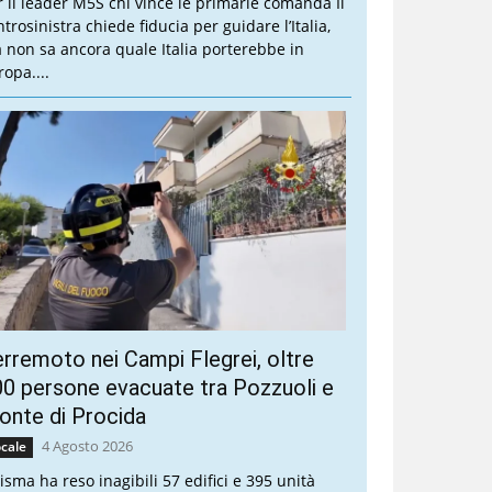
r il leader M5S chi vince le primarie comanda Il
trosinistra chiede fiducia per guidare l’Italia,
 non sa ancora quale Italia porterebbe in
ropa....
rremoto nei Campi Flegrei, oltre
0 persone evacuate tra Pozzuoli e
nte di Procida
4 Agosto 2026
cale
sisma ha reso inagibili 57 edifici e 395 unità