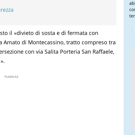
ab
urezza
co
te
to il «divieto di sosta e di fermata con
via Amato di Montecassino, tratto compreso tra
tersezione con via Salita Porteria San Raffaele,
».
Pubblicità