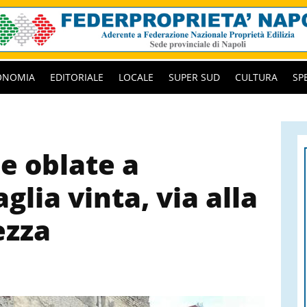
ONOMIA
EDITORIALE
LOCALE
SUPER SUD
CULTURA
SP
e oblate a
glia vinta, via alla
ezza