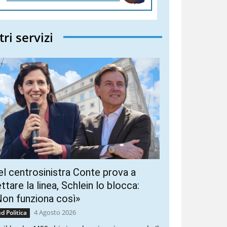
tri servizi
l centrosinistra Conte prova a
ttare la linea, Schlein lo blocca:
on funziona così»
4 Agosto 2026
d Politica