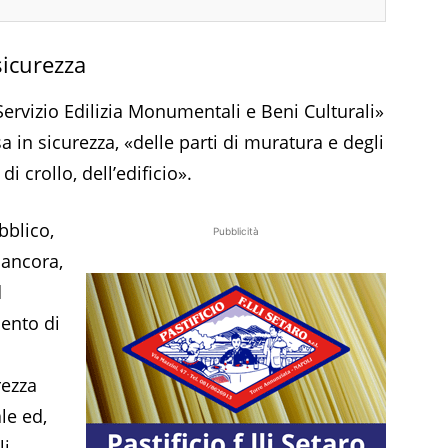
sicurezza
l Servizio Edilizia Monumentali e Beni Culturali»
in sicurezza, «delle parti di muratura e degli
i crollo, dell’edificio».
bblico,
Pubblicità
, ancora,
d
mento di
rezza
le ed,
li