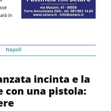
asse
sarà in
Napoli
anzata incinta e la
 con una pistola:
ere