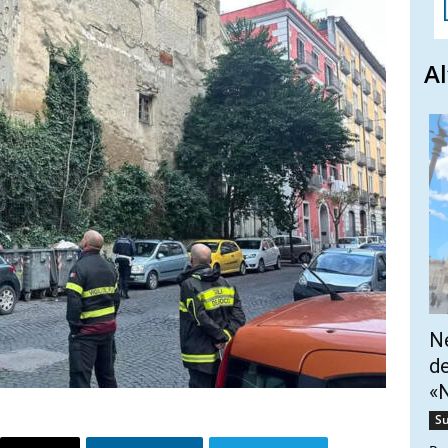
Al
Ne
de
«N
Su