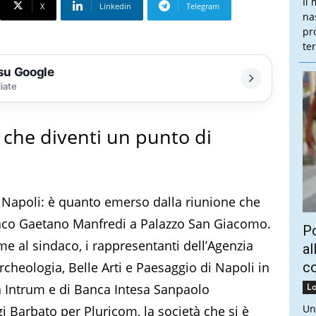
Il
X
Linkedin
Telegram
na
pr
te
 su Google
liate
 che diventi un punto di
 Napoli: è quanto emerso dalla riunione che
ndaco Gaetano Manfredi a Palazzo San Giacomo.
Po
me al sindaco, i rappresentanti dell’Agenzia
al
cheologia, Belle Arti e Paesaggio di Napoli in
c
à Intrum e di Banca Intesa Sanpaolo
Lo
Un
i Barbato per Pluricom, la società che si è