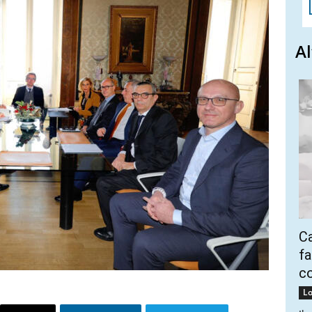
Al
Ca
fa
co
Lo