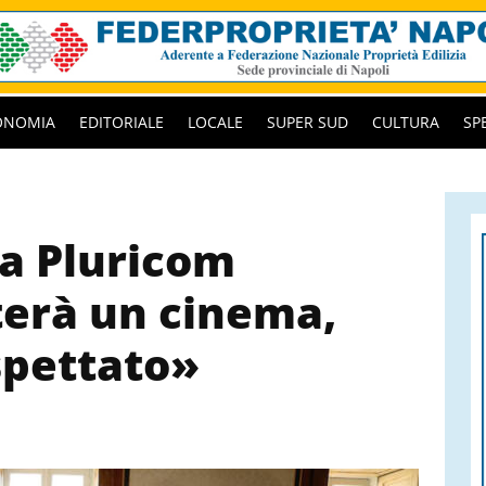
ONOMIA
EDITORIALE
LOCALE
SUPER SUD
CULTURA
SP
la Pluricom
terà un cinema,
spettato»