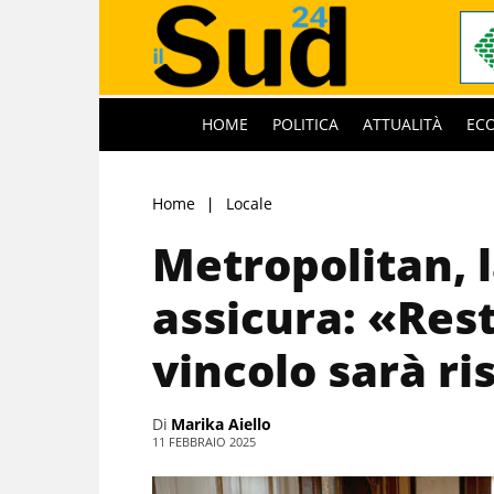
HOME
POLITICA
ATTUALITÀ
EC
Home
Locale
Metropolitan, 
assicura: «Res
vincolo sarà ri
Di
Marika Aiello
11 FEBBRAIO 2025