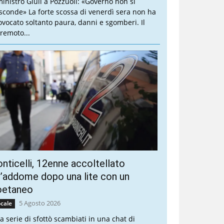
 ministro Giuli a Pozzuoli: «Governo non si
sconde» La forte scossa di venerdì sera non ha
ovocato soltanto paura, danni e sgomberi. Il
rremoto...
nticelli, 12enne accoltellato
l’addome dopo una lite con un
oetaneo
5 Agosto 2026
cale
a serie di sfottò scambiati in una chat di