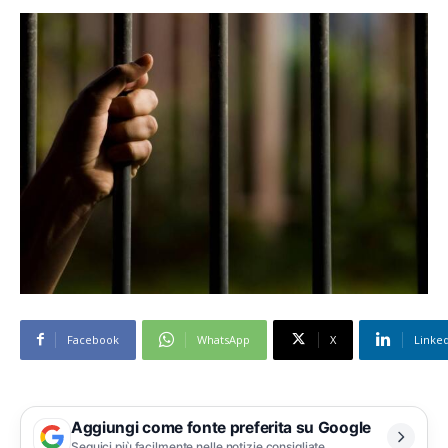
Facebook
WhatsApp
X
Linke
Aggiungi come fonte preferita su Google
Seguici più facilmente nelle notizie consigliate