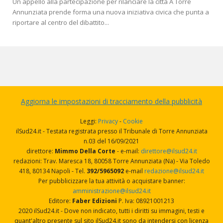
Un appello alla partecipazione per rilanciare la città A Torre
Annunziata prende forma una nuova iniziativa civica che punta a
riportare al centro del dibattito...
Aggiorna le impostazioni di tracciamento della pubblicità
Leggi:
Privacy
-
Cookie
ilSud24.it - Testata registrata presso il Tribunale di Torre Annunziata
n.03 del 16/09/2021
direttore:
Mimmo Della Corte
- e-mail:
direttore@ilsud24.it
redazioni: Trav. Maresca 18, 80058 Torre Annunziata (Na) - Via Toledo
418, 80134 Napoli - Tel.
392/5965092
e-mail
redazione@ilsud24.it
Per pubblicizzare la tua attività o acquistare banner:
amministrazione@ilsud24.it
Editore:
Faber Edizioni
P. Iva: 08921001213
2020 ilSud24.it - Dove non indicato, tutti i diritti su immagini, testi e
quant'altro presente sul sito ilSud24.it sono da intendersi con licenza