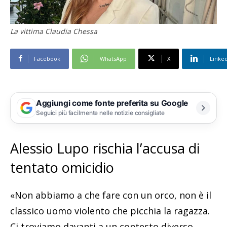
La vittima Claudia Chessa
Facebook
WhatsApp
X
Linke
Aggiungi come fonte preferita su Google
Seguici più facilmente nelle notizie consigliate
Alessio Lupo rischia l’accusa di
tentato omicidio
«Non abbiamo a che fare con un orco, non è il
classico uomo violento che picchia la ragazza.
Ci troviamo davanti a un contesto diverso,