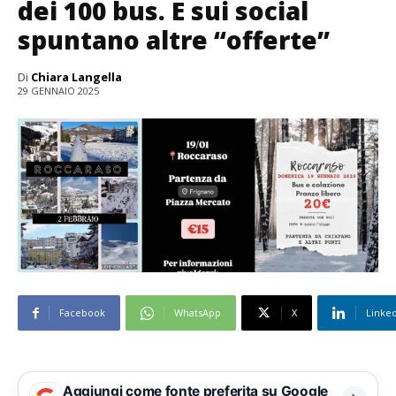
dei 100 bus. E sui social
spuntano altre “offerte”
Di
Chiara Langella
29 GENNAIO 2025
Facebook
WhatsApp
X
Linke
Aggiungi come fonte preferita su Google