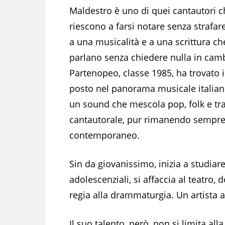
Maldestro è uno di quei cantautori c
riescono a farsi notare senza strafare
a una musicalità e a una scrittura ch
parlano senza chiedere nulla in cam
Partenopeo, classe 1985, ha trovato i
posto nel panorama musicale italia
un sound che mescola pop, folk e tr
cantautorale, pur rimanendo sempr
contemporaneo.
Sin da giovanissimo, inizia a studiare
adolescenziali, si affaccia al teatro
regia alla drammaturgia. Un artista a
Il suo talento, però, non si limita all