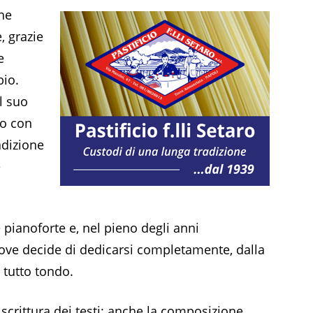
he
, grazie
e
bio.
l suo
no con
adizione
e
 pianoforte e, nel pieno degli anni
, dove decide di dedicarsi completamente, dalla
 tutto tondo.
a scrittura dei testi: anche la composizione