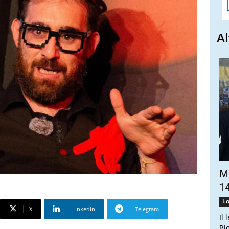
Al
Ma
14
Lo
X
Linkedin
Telegram
Il 
Ri