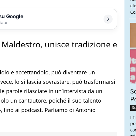
el
Cos
 su Google
liate
e Maldestro, unisce tradizione e
dolo e accettandolo, può diventare un
vece, lo si lascia sovrastare, può trasformarsi
le parole rilasciate in un’intervista da un
Sc
Pd
olo un cantautore, poiché il suo talento
Su
o, fino ai podcast. Parliamo di Antonio
I 
po
co