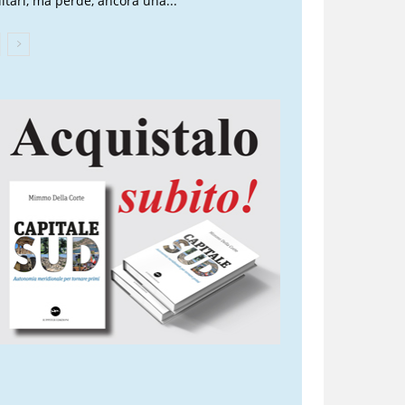
litari, ma perde, ancora una...