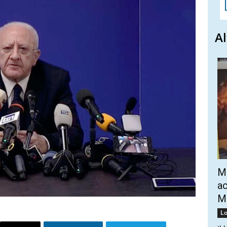
Al
Mo
ac
Mo
Lo