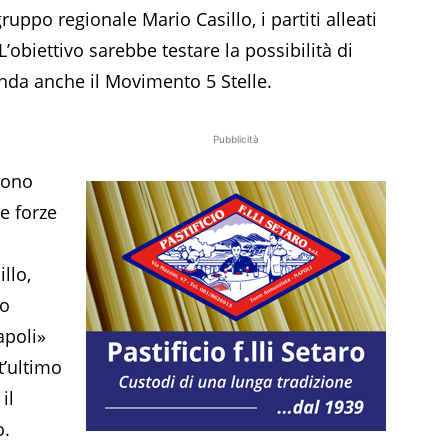
uppo regionale Mario Casillo, i partiti alleati
 L’obiettivo sarebbe testare la possibilità di
nda anche il Movimento 5 Stelle.
Pubblicità
 sono
le forze
llo,
to
apoli»
’ultimo
il
o.