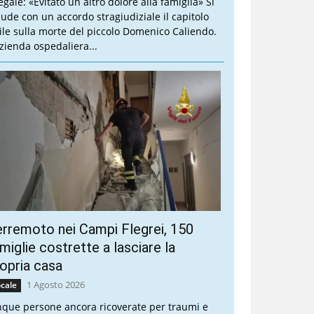
legale: «Evitato un altro dolore alla famiglia» Si
iude con un accordo stragiudiziale il capitolo
vile sulla morte del piccolo Domenico Caliendo.
Azienda ospedaliera...
rremoto nei Campi Flegrei, 150
miglie costrette a lasciare la
opria casa
1 Agosto 2026
cale
nque persone ancora ricoverate per traumi e