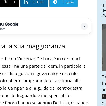
Il 
X
Linkedin
Telegram
ch
ci
L’
 su Google
liate
ca la sua maggioranza
apporti con Vincenzo De Luca è in corso nel
lessa, ma una parte dei dem, in particolare
re un dialogo con il governatore uscente.
Te
potrebbero compromettere la vittoria alle
fa
do la Campania alla guida del centrodestra.
pr
e questo traguardo è indispensabile
Lo
 che finora hanno sostenuto De Luca, evitando
Ci