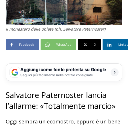
Il monastero delle oblate (ph. Salvatore Paternoster)
Facebook
WhatsApp
X
Linke
Aggiungi come fonte preferita su Google
Seguici più facilmente nelle notizie consigliate
Salvatore Paternoster lancia
l’allarme: «Totalmente marcio»
Oggi sembra un ecomostro, eppure è un bene