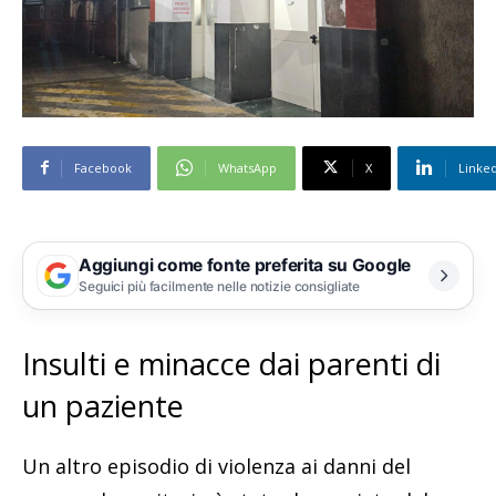
Facebook
WhatsApp
X
Linke
Il monastero delle oblate (ph. Salvatore Paternoster)
Aggiungi come fonte preferita su Google
Seguici più facilmente nelle notizie consigliate
Insulti e minacce dai parenti di
un paziente
Un altro episodio di violenza ai danni del
Il monastero delle oblate (ph. Salvatore Paternoster)