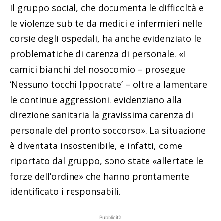
Il gruppo social, che documenta le difficoltà e
le violenze subite da medici e infermieri nelle
Il monastero delle oblate (ph. Salvatore Paternoster)
corsie degli ospedali, ha anche evidenziato le
problematiche di carenza di personale. «I
camici bianchi del nosocomio – prosegue
‘Nessuno tocchi Ippocrate’ – oltre a lamentare
le continue aggressioni, evidenziano alla
direzione sanitaria la gravissima carenza di
personale del pronto soccorso». La situazione
è diventata insostenibile, e infatti, come
riportato dal gruppo, sono state «allertate le
Il monastero delle oblate (ph. Salvatore Paternoster)
forze dell’ordine» che hanno prontamente
identificato i responsabili.
Pubblicità