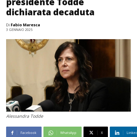
presidente Todde
dichiarata decaduta
Di
Fabio Maresca
3 GENNAIO 2025
Alessandra Todde
Facebook
WhatsApp
X
Linke