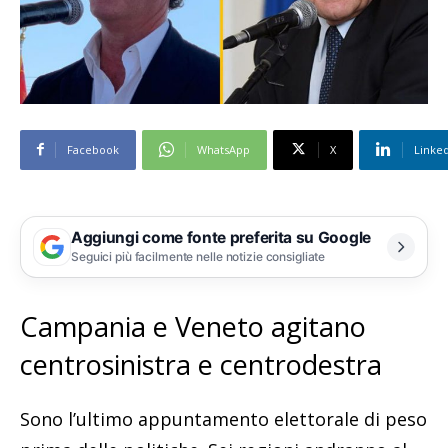
Facebook
WhatsApp
X
Linke
Aggiungi come fonte preferita su Google
Seguici più facilmente nelle notizie consigliate
Campania e Veneto agitano
centrosinistra e centrodestra
Sono l’ultimo appuntamento elettorale di peso