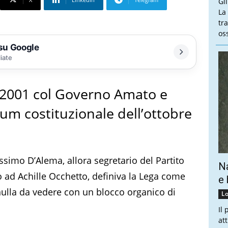
Gl
La
tra
oss
 su Google
liate
l 2001 col Governo Amato e
um costituzionale dell’ottobre
ssimo D’Alema, allora segretario del Partito
Na
 ad Achille Occhetto, definiva la Lega come
e 
nulla da vedere con un blocco organico di
Lo
Il
at