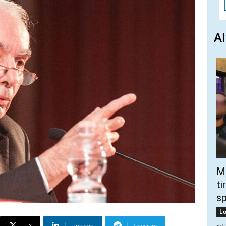
Al
Mo
ti
s
Lo
X
Linkedin
Telegram