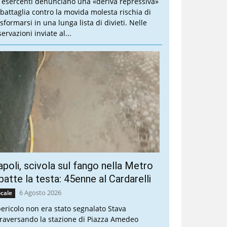
i esercenti denunciano una «deriva repressiva»
 battaglia contro la movida molesta rischia di
sformarsi in una lunga lista di divieti. Nelle
ervazioni inviate al...
poli, scivola sul fango nella Metro
batte la testa: 45enne al Cardarelli
6 Agosto 2026
cale
 pericolo non era stato segnalato Stava
traversando la stazione di Piazza Amedeo