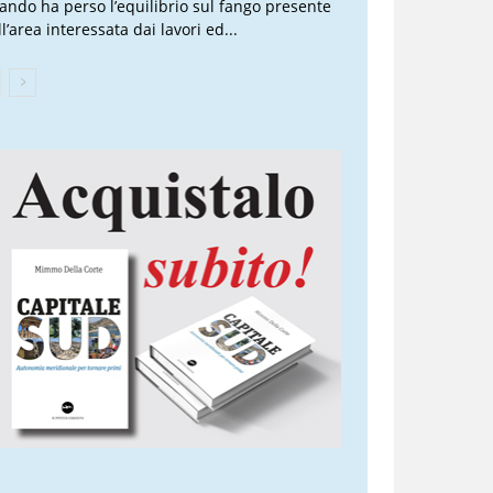
ando ha perso l’equilibrio sul fango presente
l’area interessata dai lavori ed...