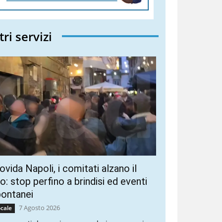
tri servizi
vida Napoli, i comitati alzano il
ro: stop perfino a brindisi ed eventi
pontanei
7 Agosto 2026
cale