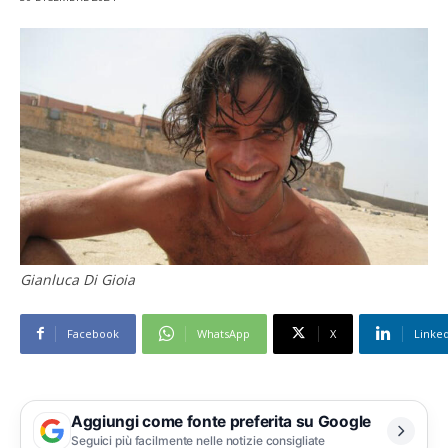
Gianluca Di Gioia
Facebook
WhatsApp
X
Linke
Aggiungi come fonte preferita su Google
Seguici più facilmente nelle notizie consigliate