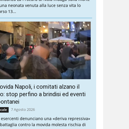
 una neonata venuta alla luce senza vita lo
rso 13...
vida Napoli, i comitati alzano il
ro: stop perfino a brindisi ed eventi
pontanei
7 Agosto 2026
cale
i esercenti denunciano una «deriva repressiva»
 battaglia contro la movida molesta rischia di