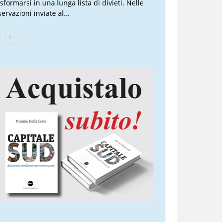
sformarsi in una lunga lista di divieti. Nelle
ervazioni inviate al...