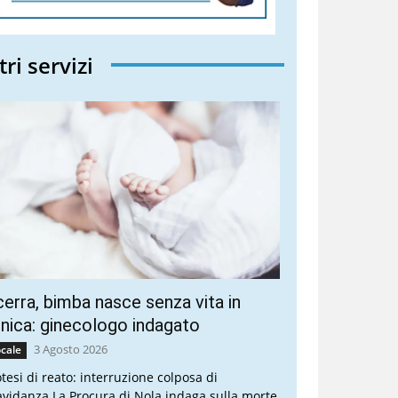
tri servizi
erra, bimba nasce senza vita in
inica: ginecologo indagato
3 Agosto 2026
cale
otesi di reato: interruzione colposa di
avidanza La Procura di Nola indaga sulla morte