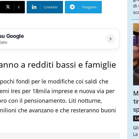
di
X
Linkedin
Telegram
sco
 su Google
liate
anno a redditi bassi e famiglie
pochi fondi per le modifiche coi saldi che
remi Ires per 18mila imprese e nuova via per
Mo
oro con il pensionamento. Liti notturne,
ti
s
milioni che avanzano e che resteranno buoni
Lo
Gl
La