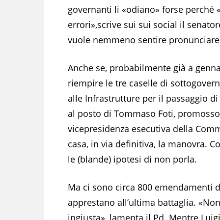
governanti li «odiano» forse perch
errori»,scrive sui sui social il senat
vuole nemmeno sentire pronunciare
Anche se, probabilmente già a genna
riempire le tre caselle di sottogovern
alle Infrastrutture per il passaggio
al posto di Tommaso Foti, promosso m
vicepresidenza esecutiva della Commi
casa, in via definitiva, la manovra. C
le (blande) ipotesi di non porla.
Ma ci sono circa 800 emendamenti d
apprestano all’ultima battaglia. «No
ingiusta», lamenta il Pd. Mentre Luig