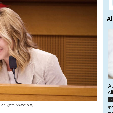
Al
Ac
cl
Lo
loni (foto Governo.it)
Ip
gr