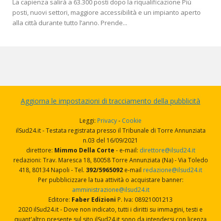
La capienza salirà a 63.300 posti dopo la riqualificazione Più
posti, nuovi settori, maggiore accessibilità e un impianto aperto
alla città durante tutto l’anno. Prende...
Aggiorna le impostazioni di tracciamento della pubblicità
Leggi:
Privacy
-
Cookie
ilSud24.it - Testata registrata presso il Tribunale di Torre Annunziata
n.03 del 16/09/2021
direttore:
Mimmo Della Corte
- e-mail:
direttore@ilsud24.it
redazioni: Trav. Maresca 18, 80058 Torre Annunziata (Na) - Via Toledo
418, 80134 Napoli - Tel.
392/5965092
e-mail
redazione@ilsud24.it
Per pubblicizzare la tua attività o acquistare banner:
amministrazione@ilsud24.it
Editore:
Faber Edizioni
P. Iva: 08921001213
2020 ilSud24.it - Dove non indicato, tutti i diritti su immagini, testi e
quant'altro presente sul sito ilSud24.it sono da intendersi con licenza