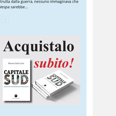
strutta dalla guerra, nessuno immaginava che
 Vespa sarebbe...