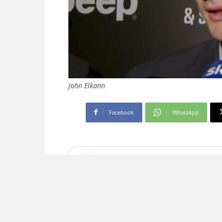
John Elkann
Facebook
WhatsApp
Aggiungi come fonte preferita
Seguici più facilmente nelle notizie consig
La sua presenza è stata p