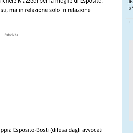
ichele Mazzeo) per la moglie di Esposito,
di
la
osti, ma in relazione solo in relazione
Pubblicità
oppia Esposito-Bosti (difesa dagli avvocati