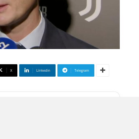
X
Linkedin
Telegram
 su Google
liate
iù volte sollecitata ma in