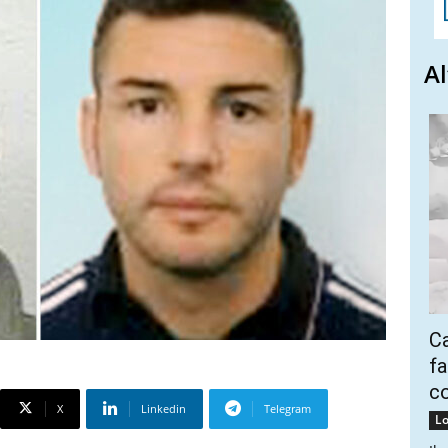
Al
Ca
fa
co
X
Linkedin
Telegram
Lo