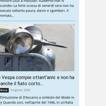
 ministro Giuli a Pozzuoli: «Governo non si
sconde» La forte scossa di venerdì sera non ha
ovocato soltanto paura, danni e sgomberi. Il
rremoto...
 Vespa compie ottant’anni: e non ha
anche il fiato corto…
8 Agosto 2026
ltura
ll’intuizione di D’Ascanio a simbolo del Made in
ly Quando uscì, nell’aprile del 1946, in un’Italia