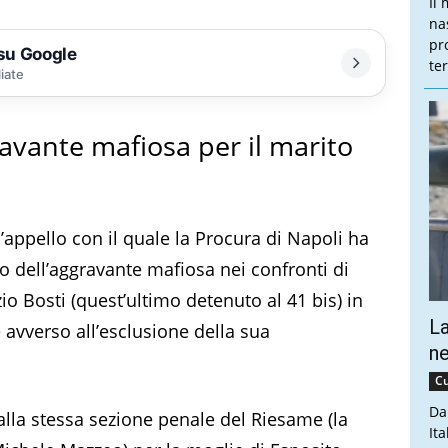
Il
na
pr
 su Google
te
liate
ravante mafiosa per il marito
l’appello con il quale la Procura di Napoli ha
 dell’aggravante mafiosa nei confronti di
io Bosti (quest’ultimo detenuto al 41 bis) in
La
e avverso all’esclusione della sua
ne
Cu
Da
alla stessa sezione penale del Riesame (la
Ita