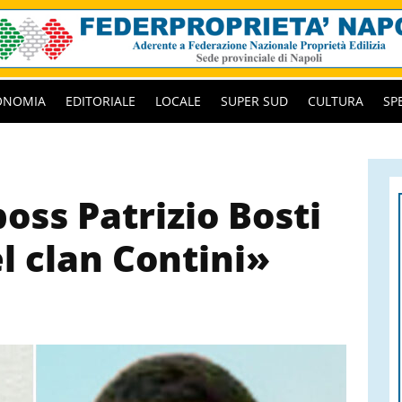
ONOMIA
EDITORIALE
LOCALE
SUPER SUD
CULTURA
SP
boss Patrizio Bosti
l clan Contini»