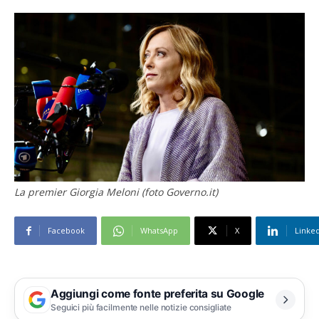
La premier Giorgia Meloni (foto Governo.it)
Facebook
WhatsApp
X
Linke
Aggiungi come fonte preferita su Google
Seguici più facilmente nelle notizie consigliate