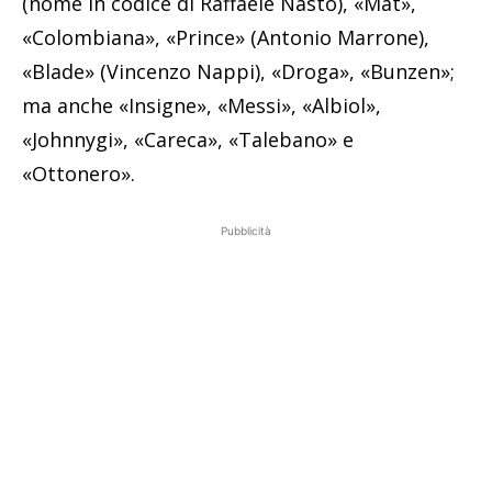
(nome in codice di Raffaele Nasto), «Mat»,
«Colombiana», «Prince» (Antonio Marrone),
«Blade» (Vincenzo Nappi), «Droga», «Bunzen»;
ma anche «Insigne», «Messi», «Albiol»,
«Johnnygi», «Careca», «Talebano» e
«Ottonero».
Pubblicità