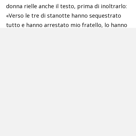
donna rielle anche il testo, prima di inoltrarlo:
«Verso le tre di stanotte hanno sequestrato
tutto e hanno arrestato mio fratello, lo hanno
portato a piazza Carità a Napoli, caserma
Carabinieri Pastrengo. Un avvocato,
gentilmente. Mi fate sapere qualcosa? La
dichiarazione che abbiamo fatto è che
lavorando sulla strada abbiamo trovato la
roba sulla strada e che l’abbiamo portata al
magazzino. Fatemi sapere qualcosa». A seguito
di tale richiesta veniva fornito, da parte dei
membri dell’organizzazione, il nominativo
dell’avvocato.
Pubblicità