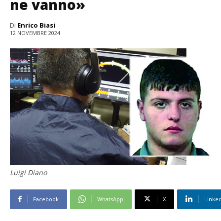
ne vanno»
Di
Enrico Biasi
12 NOVEMBRE 2024
Luigi Diano
Facebook
WhatsApp
X
Linke