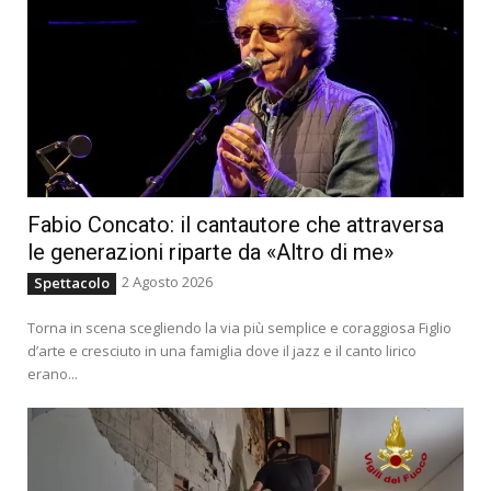
Fabio Concato: il cantautore che attraversa
le generazioni riparte da «Altro di me»
2 Agosto 2026
Spettacolo
Torna in scena scegliendo la via più semplice e coraggiosa Figlio
d’arte e cresciuto in una famiglia dove il jazz e il canto lirico
erano...