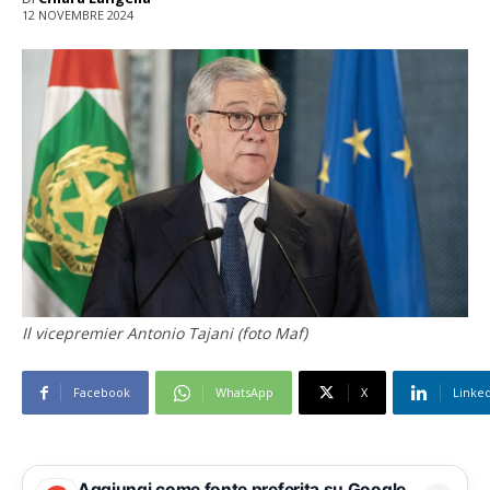
12 NOVEMBRE 2024
Il vicepremier Antonio Tajani (foto Maf)
Facebook
WhatsApp
X
Linke
Aggiungi come fonte preferita su Google