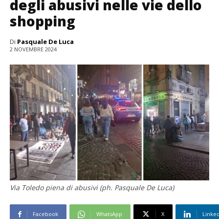
degli abusivi nelle vie dello
shopping
Di
Pasquale De Luca
2 NOVEMBRE 2024
Via Toledo piena di abusivi (ph. Pasquale De Luca)
Facebook
WhatsApp
X
Linke