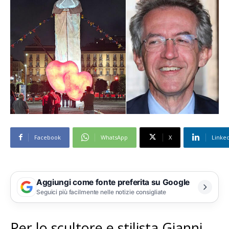
Facebook
WhatsApp
X
Linke
Aggiungi come fonte preferita su Google
Seguici più facilmente nelle notizie consigliate
Per lo scultore e stilista Gianni