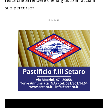
resta che attendere che la giustizia faccia il
suo percorso».
Pubblicità