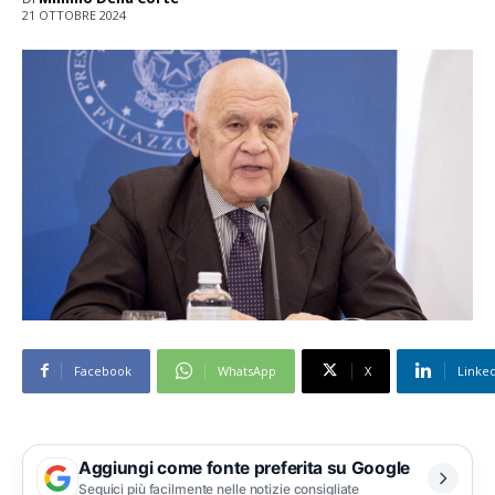
21 OTTOBRE 2024
Facebook
WhatsApp
X
Linke
Aggiungi come fonte preferita su Google
Seguici più facilmente nelle notizie consigliate