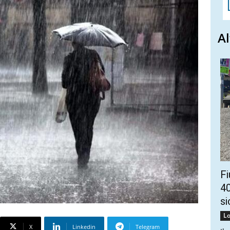
Al
Fi
40
si
Lo
X
Linkedin
Telegram