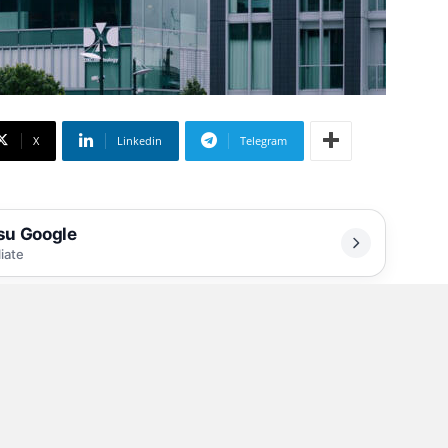
X
Linkedin
Telegram
 su Google
liate
buirà a consolidare il ruolo
tale nel Mediterraneo
nto di 4,3 miliardi di euro nei prossimi due