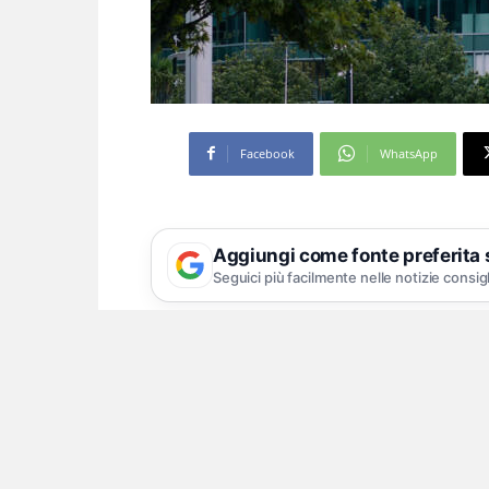
Facebook
WhatsApp
Aggiungi come fonte preferita
Seguici più facilmente nelle notizie consig
La premier Meloni: contri
del Paese come hub digi
Microsoft ha annunciato un investime