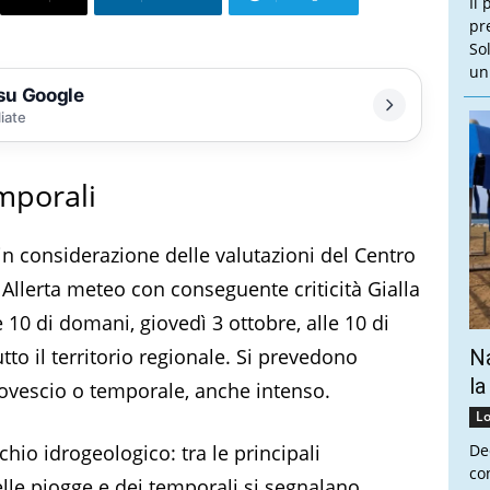
Il 
pr
So
un
 su Google
liate
emporali
in considerazione delle valutazioni del Centro
Allerta meteo con conseguente criticità Gialla
 10 di domani, giovedì 3 ottobre, alle 10 di
to il territorio regionale. Si prevedono
Na
la
 rovescio o temporale, anche intenso.
Lo
hio idrogeologico: tra le principali
De
co
lle piogge e dei temporali si segnalano