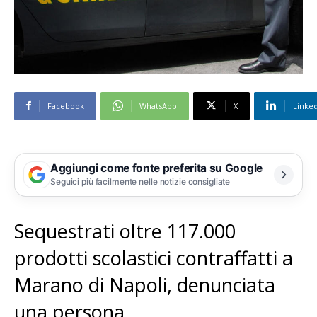
Facebook
WhatsApp
X
Linke
Aggiungi come fonte preferita su Google
Seguici più facilmente nelle notizie consigliate
Sequestrati oltre 117.000
prodotti scolastici contraffatti a
Marano di Napoli, denunciata
una persona