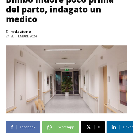
del parto, indagato un
medico
Di
redazione
21 SETTEMBRE 2024
Facebook
WhatsApp
X
Linke