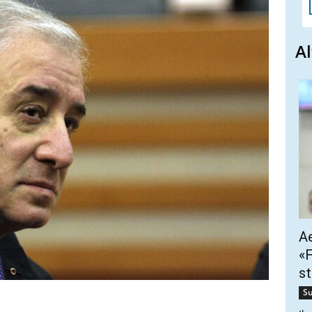
Al
Ae
«F
st
Su