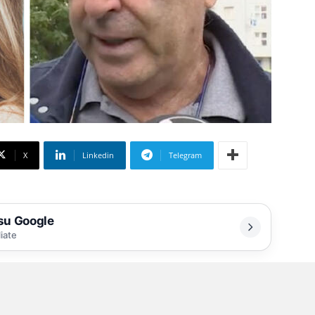
X
Linkedin
Telegram
 su Google
liate
i immagini troppo forti per noi e
li»