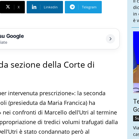
Il
dic
X
Linkedin
Telegram
in
è v
 su Google
liate
da sezione della Corte di
o per intervenuta prescrizione»: la seconda
Te
oli (presieduta da Maria Francica) ha
Go
 nei confronti di Marcello dell’Utri al termine
Su
propriazione di tredici volumi trafugati dalla
Vi
Dell’Utri è stato condannato però al
ca