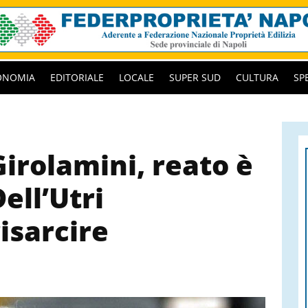
ONOMIA
EDITORIALE
LOCALE
SUPER SUD
CULTURA
SP
Girolamini, reato è
ell’Utri
isarcire