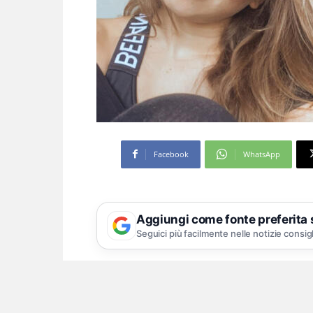
Facebook
WhatsApp
Aggiungi come fonte preferita
Seguici più facilmente nelle notizie consig
La famiglia: «Si tratta d
non vorremmo più veder