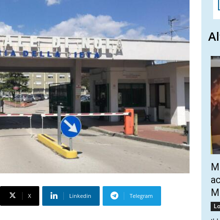
Al
Mo
ac
Mo
X
Linkedin
Telegram
Lo