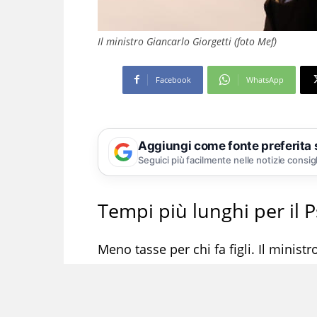
Il ministro Giancarlo Giorgetti (foto Mef)
Facebook
WhatsApp
Aggiungi come fonte preferita
Seguici più facilmente nelle notizie consig
Tempi più lunghi per il 
Meno tasse per chi fa figli. Il minist
una delle idee a lui più care e rilanc
natalità. Non solo con l’intento di aiu
ampio respiro di garantire la sosten