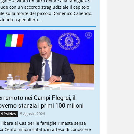
legale: «Evitato un altro dolore alla famiglia» Si
iude con un accordo stragiudiziale il capitolo
vile sulla morte del piccolo Domenico Caliendo.
Azienda ospedaliera...
rremoto nei Campi Flegrei, il
verno stanzia i primi 100 milioni
5 Agosto 2026
d Politica
a libera al Cas per le famiglie rimaste senza
sa Cento milioni subito, in attesa di conoscere