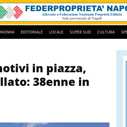
ONOMIA
EDITORIALE
LOCALE
SUPER SUD
CULTURA
SP
motivi in piazza,
llato: 38enne in