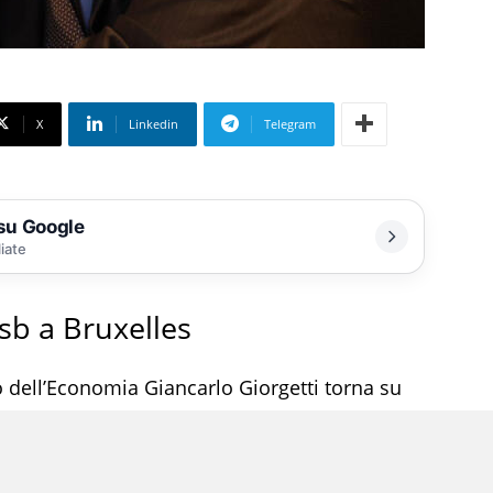
X
Linkedin
Telegram
 su Google
liate
Psb a Bruxelles
ro dell’Economia Giancarlo Giorgetti torna su
ia la proposta di agevolare fiscalmente la
tare le famiglie, ma con l’obiettivo di più
ibilità del sistema economico. La questione è