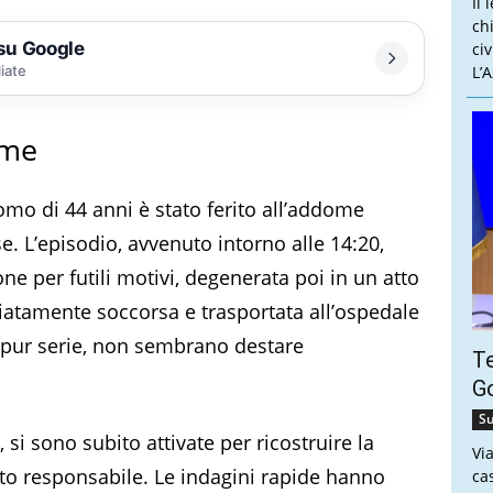
Il 
ch
 su Google
ci
liate
L’
ome
omo di 44 anni è stato ferito all’addome
e. L’episodio, avvenuto intorno alle 14:20,
e per futili motivi, degenerata poi in un atto
diatamente soccorsa e trasportata all’ospedale
eppur serie, non sembrano destare
Te
Go
Su
si sono subito attivate per ricostruire la
Vi
unto responsabile. Le indagini rapide hanno
ca