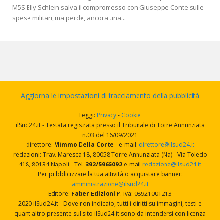
M5S Elly Schlein salva il compromesso con Giuseppe Conte sulle
spese militari, ma perde, ancora una...
Aggiorna le impostazioni di tracciamento della pubblicità
Leggi:
Privacy
-
Cookie
ilSud24.it - Testata registrata presso il Tribunale di Torre Annunziata
n.03 del 16/09/2021
direttore:
Mimmo Della Corte
- e-mail:
direttore@ilsud24.it
redazioni: Trav. Maresca 18, 80058 Torre Annunziata (Na) - Via Toledo
418, 80134 Napoli - Tel.
392/5965092
e-mail
redazione@ilsud24.it
Per pubblicizzare la tua attività o acquistare banner:
amministrazione@ilsud24.it
Editore:
Faber Edizioni
P. Iva: 08921001213
2020 ilSud24.it - Dove non indicato, tutti i diritti su immagini, testi e
quant'altro presente sul sito ilSud24.it sono da intendersi con licenza