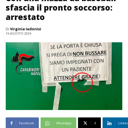
sfascia il pronto soccorso:
arrestato
Di
Virginia Iadonisi
16 AGOSTO 2024
Facebook
WhatsApp
X
Linke