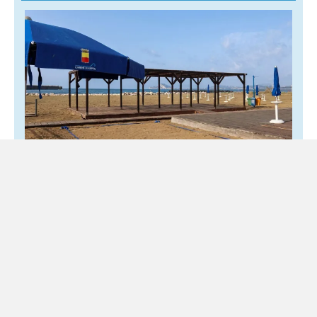
Napoli, la spiaggia di Bagnoli riapre ma la
fiducia resta chiusa
3 Agosto 2026
Locale
Decisioni contraddittorie alimentano dubbi e confusione
C’è un fatto che nessuno può contestare. Tra il 23 luglio,
giorno in cui l’Autorità Portuale ha vietato l’accesso...