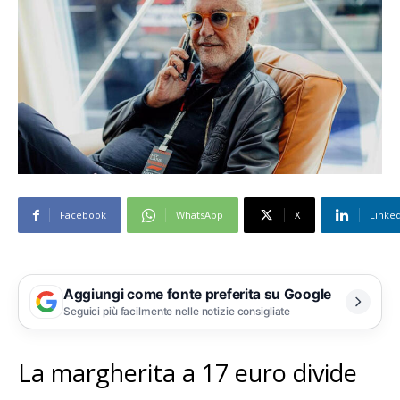
Facebook
WhatsApp
X
Linke
Aggiungi come fonte preferita su Google
Seguici più facilmente nelle notizie consigliate
La margherita a 17 euro divide