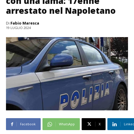
con una lama: 17enne
arrestato nel Napoletano
Di
Fabio Maresca
19 LUGLIO 2024
Facebook
WhatsApp
X
Linke