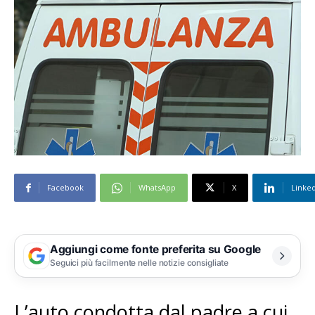
Facebook
WhatsApp
X
Linke
Aggiungi come fonte preferita su Google
Seguici più facilmente nelle notizie consigliate
L’auto condotta dal padre a cui