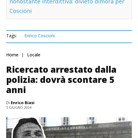
nonostante interdittiva: divieto dimora per
Coscioni
Tags:
Enrico Coscioni
Home
Locale
Ricercato arrestato dalla
polizia: dovrà scontare 5
anni
Di
Enrico Biasi
5 GIUGNO 2024