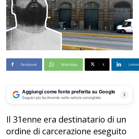
Facebook
WhatsApp
X
Linke
Aggiungi come fonte preferita su Google
Seguici più facilmente nelle notizie consigliate
Il 31enne era destinatario di un
ordine di carcerazione eseguito