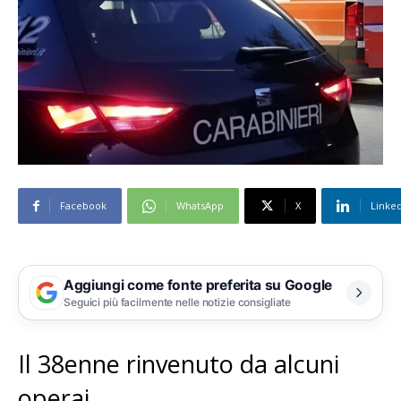
Facebook
WhatsApp
X
Linke
Aggiungi come fonte preferita su Google
Seguici più facilmente nelle notizie consigliate
Il 38enne rinvenuto da alcuni
operai