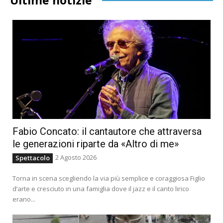
Fabio Concato: il cantautore che attraversa
le generazioni riparte da «Altro di me»
2 Agosto 2026
Spettacolo
Torna in scena scegliendo la via più semplice e coraggiosa Figlio
d’arte e cresciuto in una famiglia dove il jazz e il canto lirico
erano...