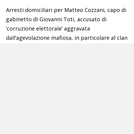
Arresti domiciliari per Matteo Cozzani, capo di
gabinetto di Giovanni Toti, accusato di
‘corruzione elettorale’ aggravata
dall’agevolazione mafiosa, in particolare al clan
Cammarata del Mandamento di Riesi.
Nell’ambito dell’inchiesta della Dda di Genova
sono state applicate misure nei confronti altre
otto persone tra cui Paolo Emilio Signorini, già
presidente dell’Autorità di Sistema Portuale
del Mar Ligure Occidentale, in carcere con
l’accusa di corruzione. Ai domiciliari anche Aldo
Spinelli, imprenditore nel settore logistico ed
immobiliare, accusato di corruzione nei
confronti di Paolo Emilio Signorini e del