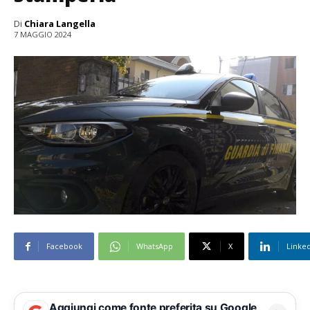
Di
Chiara Langella
7 MAGGIO 2024
Facebook
WhatsApp
X
Linke
Aggiungi come fonte preferita su Google