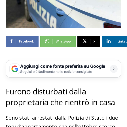
Facebook
WhatsApp
X
Linke
Aggiungi come fonte preferita su Google
Seguici più facilmente nelle notizie consigliate
Furono disturbati dalla
proprietaria che rientrò in casa
Sono stati arrestati dalla Polizia di Stato i due
topi d’appartamento che nell’ottobre scorso