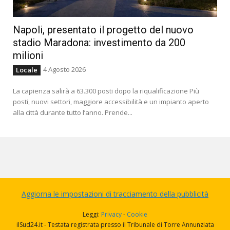
Napoli, presentato il progetto del nuovo
stadio Maradona: investimento da 200
milioni
4 Agosto 2026
Locale
La capienza salirà a 63.300 posti dopo la riqualificazione Più
posti, nuovi settori, maggiore accessibilità e un impianto aperto
alla città durante tutto l’anno. Prende...
Aggiorna le impostazioni di tracciamento della pubblicità
Leggi:
Privacy
-
Cookie
ilSud24.it - Testata registrata presso il Tribunale di Torre Annunziata