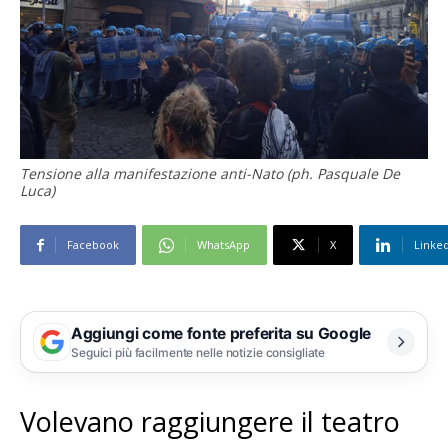
Tensione alla manifestazione anti-Nato (ph. Pasquale De
Luca)
Facebook
WhatsApp
X
Linke
Aggiungi come fonte preferita su Google
Seguici più facilmente nelle notizie consigliate
Volevano raggiungere il teatro