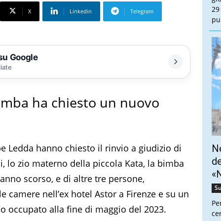
29
X
Linkedin
Telegram
pu
 su Google
liate
bimba ha chiesto un nuovo
 Ledda hanno chiesto il rinvio a giudizio di
Ne
de
, lo zio materno della piccola Kata, la bimba
«N
nno scorso, e di altre tre persone,
Su
le camere nell’ex hotel Astor a Firenze e su un
Pe
io occupato alla fine di maggio del 2023.
cen