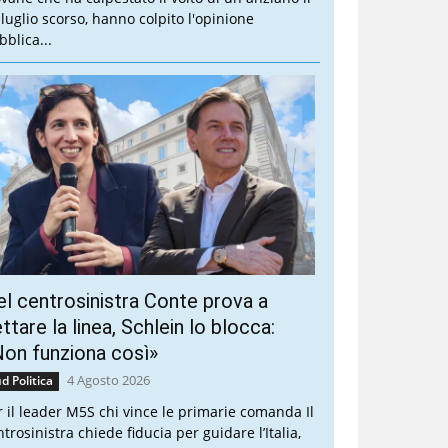
 luglio scorso, hanno colpito l'opinione
bblica...
l centrosinistra Conte prova a
ttare la linea, Schlein lo blocca:
on funziona così»
4 Agosto 2026
d Politica
r il leader M5S chi vince le primarie comanda Il
trosinistra chiede fiducia per guidare l’Italia,