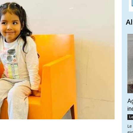
Al
A
in
Lo
Le
gi