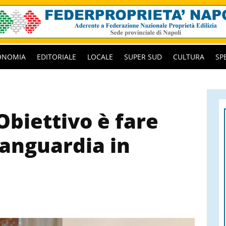
ONOMIA
EDITORIALE
LOCALE
SUPER SUD
CULTURA
SP
«Obiettivo è fare
vanguardia in