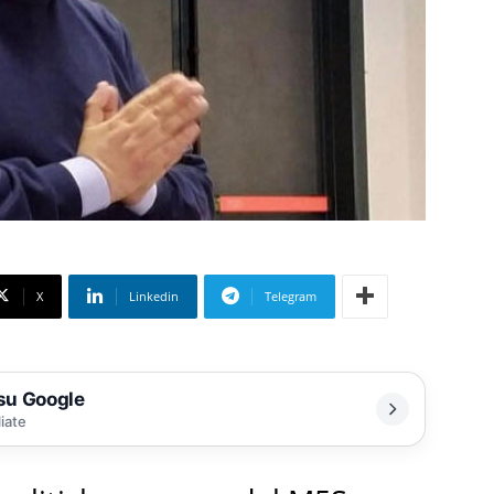
X
Linkedin
Telegram
 su Google
liate