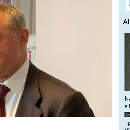
Al
Na
e 
Lo
Il
at