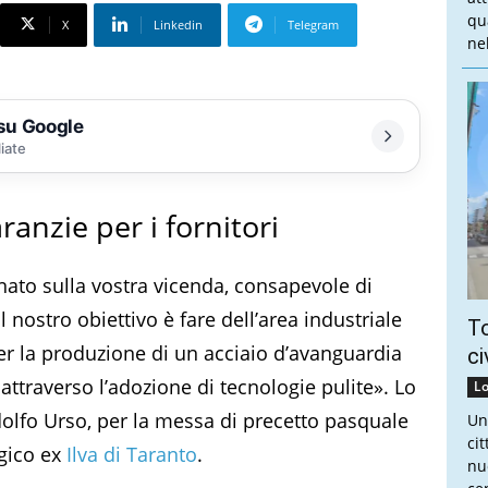
qu
X
Linkedin
Telegram
nel
 su Google
liate
ranzie per i fornitori
to sulla vostra vicenda, consapevole di
il nostro obiettivo è fare dell’area industriale
To
per la produzione di un acciaio d’avanguardia
ci
attraverso l’adozione di tecnologie pulite». Lo
Lo
dolfo Urso, per la messa di precetto pasquale
Un
ci
rgico ex
Ilva di Taranto
.
nu