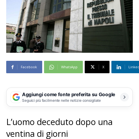
Facebook
WhatsApp
X
Linke
Aggiungi come fonte preferita su Google
Seguici più facilmente nelle notizie consigliate
L’uomo deceduto dopo una
ventina di giorni