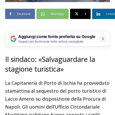
Facebook
WhatsApp
X
Linke
Aggiungi come fonte preferita su Google
Seguici più facilmente nelle notizie consigliate
Il sindaco: «Salvaguardare la
stagione turistica»
La Capitaneria di Porto di Ischia ha provveduto
stamattina al sequestro del porto turistico di
Lacco Ameno su disposizione della Procura di
Napoli. Gli uomini dell’Ufficio Circondariale
Marittimo ischitano hanno apposto i sigilli