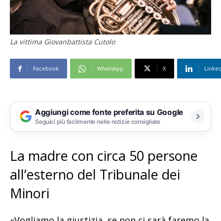
La vittima Giovanbattista Cutolo
Facebook
WhatsApp
X
Linke
Aggiungi come fonte preferita su Google
Seguici più facilmente nelle notizie consigliate
La madre con circa 50 persone
all’esterno del Tribunale dei
Minori
«Vogliamo la giustizia, se non ci sarà faremo la