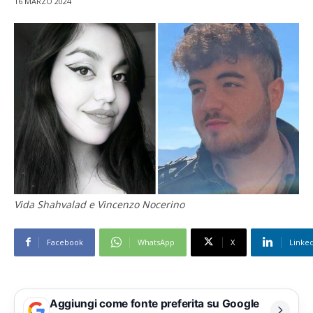
16 MARZO 2024
Vida Shahvalad e Vincenzo Nocerino
Facebook
WhatsApp
X
Linke
Aggiungi come fonte preferita su Google