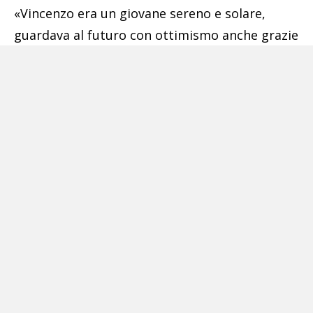
«Vincenzo era un giovane sereno e solare,
guardava al futuro con ottimismo anche grazie
al legame con questa ragazza», ricorda un
vicino di casa. La notizia della morte sua e di
Vida ha subito fatto giro il quartiere. In tanti
hanno voluto esprimere solidarietà al padre
della vittima, lasciando mazzi di fiori e biglietti
di cordoglio. Sul posto sono intervenuti i
carabinieri, che hanno ascoltato a lungo
l’uomo, e il pm di turno. Tutti gli elementi
raccolti sostengono la tesi della tragica
fatalità, di un’imprudenza costata la vita ai due
giovani innamorati.