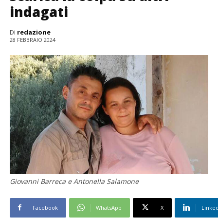
indagati
Di
redazione
28 FEBBRAIO 2024
Giovanni Barreca e Antonella Salamone
Facebook
WhatsApp
X
Linke