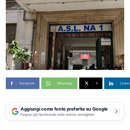
Facebook
WhatsApp
X
Linke
Aggiungi come fonte preferita su Google
Seguici più facilmente nelle notizie consigliate