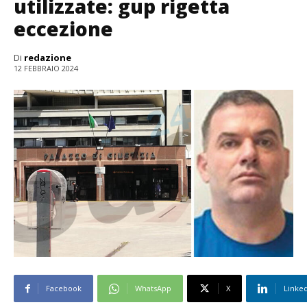
utilizzate: gup rigetta
eccezione
Di
redazione
12 FEBBRAIO 2024
Facebook
WhatsApp
X
Linke