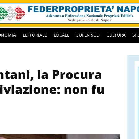
ONOMIA
EDITORIALE
LOCALE
SUPER SUD
CULTURA
SP
tani, la Procura
iviazione: non fu