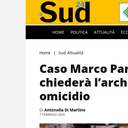
HOME
POLITICA
ATTUALITÀ
EC
Home
Sud Attualità
Caso Marco Pan
chiederà l’arch
omicidio
Di
Antonella Di Martino
7 FEBBRAIO 2024