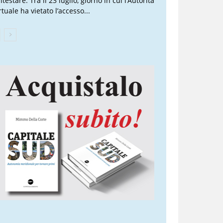
testare. Tra il 23 luglio, giorno in cui l’Autorità
tuale ha vietato l’accesso...