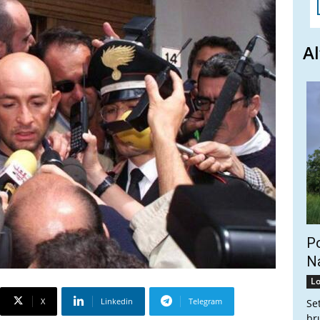
Al
Po
Na
Lo
X
Linkedin
Telegram
Se
br