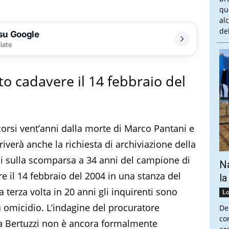
qu
al
del
 su Google
liate
to cadavere il 14 febbraio del
orsi vent’anni dalla morte di Marco Pantani e
iverà anche la richiesta di archiviazione della
ni sulla scomparsa a 34 anni del campione di
Na
re il 14 febbraio del 2004 in una stanza del
la
 terza volta in 20 anni gli inquirenti sono
Lo
u omicidio. L’indagine del procuratore
De
co
uca Bertuzzi non è ancora formalmente