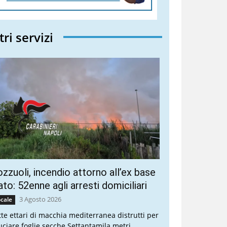
tri servizi
zzuoli, incendio attorno all’ex base
to: 52enne agli arresti domiciliari
3 Agosto 2026
cale
tte ettari di macchia mediterranea distrutti per
uciare foglie secche Settantamila metri