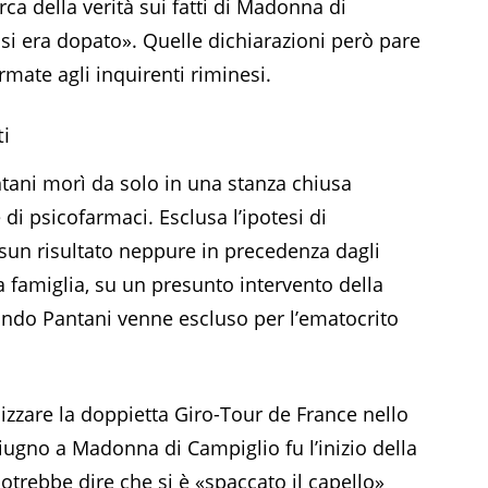
ca della verità sui fatti di Madonna di
i era dopato». Quelle dichiarazioni però pare
mate agli inquirenti riminesi.
i
tani morì da solo in una stanza chiusa
 di psicofarmaci. Esclusa l’ipotesi di
sun risultato neppure in precedenza dagli
a famiglia, su un presunto intervento della
uando Pantani venne escluso per l’ematocrito
izzare la doppietta Giro-Tour de France nello
giugno a Madonna di Campiglio fu l’inizio della
potrebbe dire che si è «spaccato il capello»