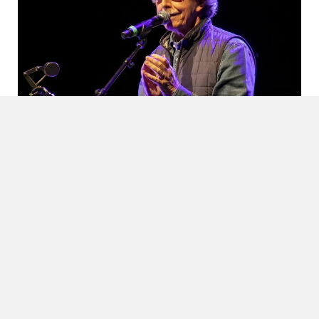
Fabio Concato: il cantautore che attraversa
le generazioni riparte da «Altro di me»
2 Agosto 2026
Spettacolo
Torna in scena scegliendo la via più semplice e coraggiosa Figlio
d’arte e cresciuto in una famiglia dove il jazz e il canto lirico
erano...