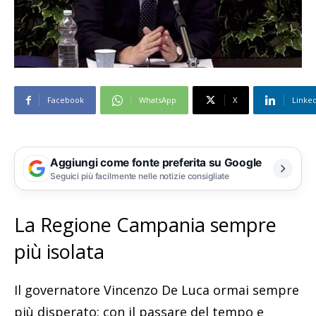
Facebook
WhatsApp
X
Linke
Aggiungi come fonte preferita su Google
Seguici più facilmente nelle notizie consigliate
La Regione Campania sempre
più isolata
Il governatore Vincenzo De Luca ormai sempre
più disperato: con il passare del tempo e