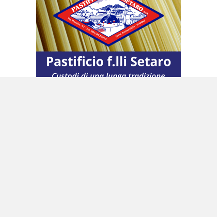
Le incognite future
Visti i risultati, per quanto provvisori, del 2023,
ora l’attenzione si sposta però tutta sull’anno
appena cominciato. Il contesto internazionale
rimane complesso per le due guerre in corso,
con il rischio di un drammatico allargamento
del conflitto, per le incognite sull’economia