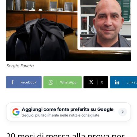
Sergio Faveto
Facebook
WhatsApp
X
Linke
Aggiungi come fonte preferita su Google
Seguici più facilmente nelle notizie consigliate
20 mesi di messa alla prova per