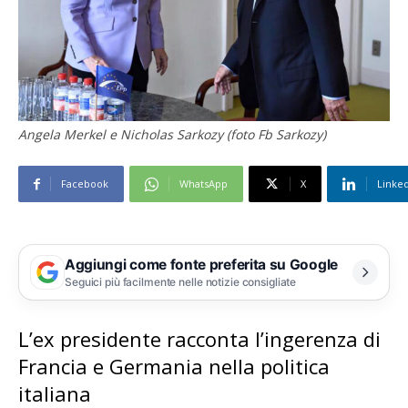
Angela Merkel e Nicholas Sarkozy (foto Fb Sarkozy)
Facebook
WhatsApp
X
Linke
Aggiungi come fonte preferita su Google
Seguici più facilmente nelle notizie consigliate
L’ex presidente racconta l’ingerenza di
Francia e Germania nella politica
italiana