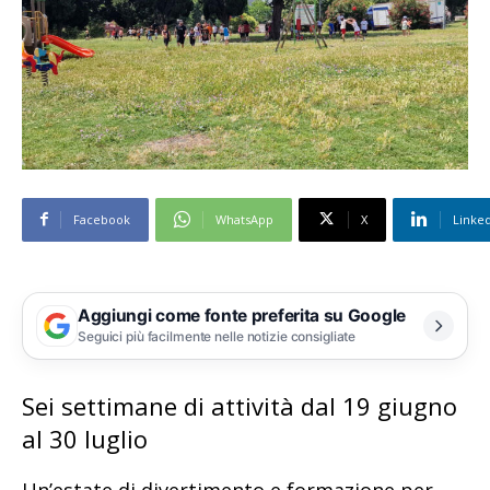
Facebook
WhatsApp
X
Linke
Aggiungi come fonte preferita su Google
Seguici più facilmente nelle notizie consigliate
Sei settimane di attività dal 19 giugno
al 30 luglio
Un’estate di divertimento e formazione per