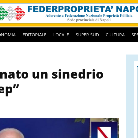
ONOMIA
EDITORIALE
LOCALE
SUPER SUD
CULTURA
SP
nato un sinedrio
Lep”