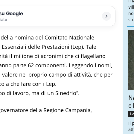
Il
Vi
 su Google
no
stu
liate
 della nomina del Comitato Nazionale
i Essenziali delle Prestazioni (Lep). Tale
tà il milione di acronimi che ci flagellano
fanno parte 62 componenti. Leggendo i nomi,
o valore nel proprio campo di attività, che per
o a che fare con i Lep.
po di lavoro, ma di un Sinedrio”.
Na
e 
 governatore della Regione Campania,
Lo
Il
at