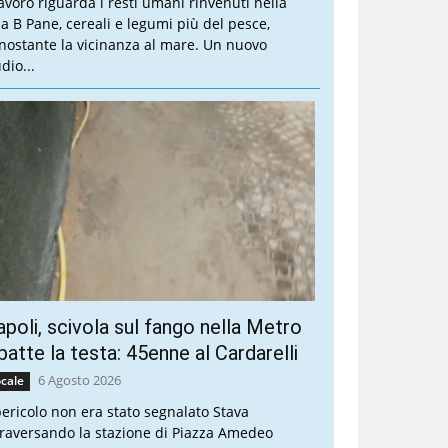
 lavoro riguarda i resti umani rinvenuti nella
lla B Pane, cereali e legumi più del pesce,
nostante la vicinanza al mare. Un nuovo
dio...
poli, scivola sul fango nella Metro
batte la testa: 45enne al Cardarelli
6 Agosto 2026
cale
 pericolo non era stato segnalato Stava
traversando la stazione di Piazza Amedeo