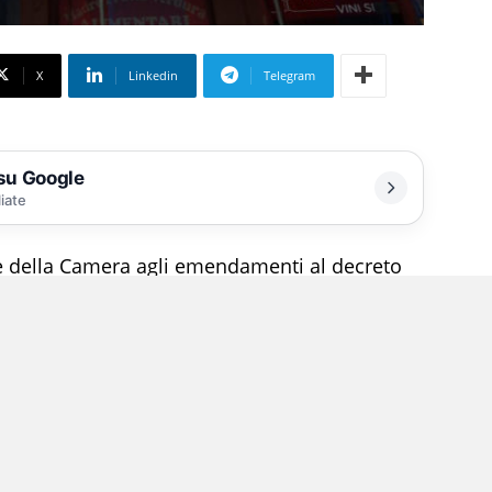
X
Linkedin
Telegram
 su Google
liate
e della Camera agli emendamenti al decreto
delle cessioni e dello sconto in fattura per
ari, onlus e terzo settore e quelli che
danneggiati in zone sismiche e zone colpite da
 15 settembre 2022, per i quali è stato
erritori delle Marche”.