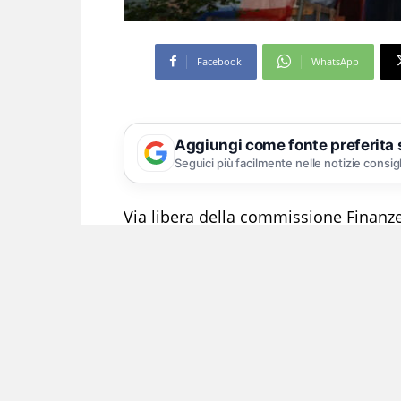
Facebook
WhatsApp
Aggiungi come fonte preferita
Seguici più facilmente nelle notizie consig
Via libera della commissione Finanz
superbonus che escludono dal blocco 
gli interventi effettuati da case popol
riguardano gli interventi su edifici 
eventi meteorologici “verificatisi dal
dichiarato lo stato di emergenza nei t