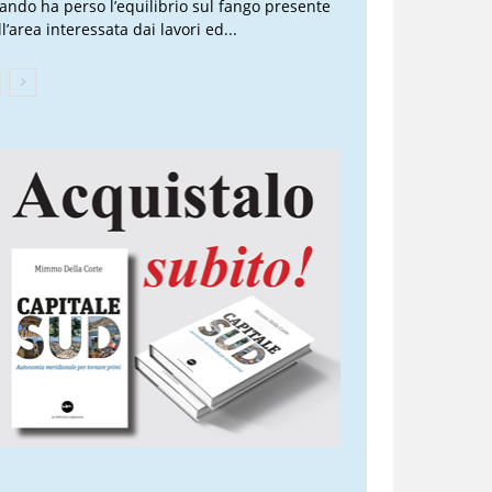
ando ha perso l’equilibrio sul fango presente
l’area interessata dai lavori ed...