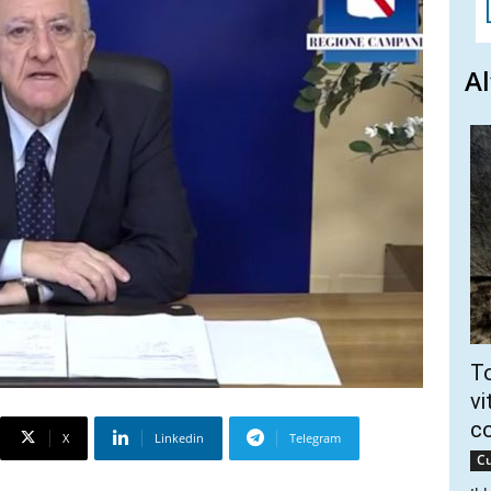
Al
To
vi
c
X
Linkedin
Telegram
Cu