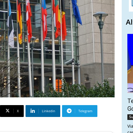
Al
Te
Go
X
Linkedin
Telegram
Su
Vi
ca