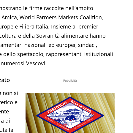
ostrano le firme raccolte nell’ambito
na Amica, World Farmers Markets Coalition,
ope e Filiera Italia. Insieme al premier
icoltura e della Sovranità alimentare hanno
rlamentari nazionali ed europei, sindaci,
e dello spettacolo, rappresentanti istituzionali
e numerosi Vescovi.
zato
Pubblicità
e non si
tetico e
ente
a di
uta la