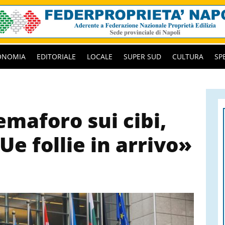
ONOMIA
EDITORIALE
LOCALE
SUPER SUD
CULTURA
SP
emaforo sui cibi,
Ue follie in arrivo»