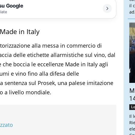
 su Google
il
ad.
liate
 Made in Italy
autorizzazione alla messa in commercio di
accia delle etichette allarmistiche sul vino, dal
che boccia le eccellenze Made in Italy agli
umi e vino fino alla difesa delle
sa sentenza sul Prosek, una palese imitazione
Ma
o a livello mondiale.
14
Lo
Il 
Ri
izzato
el